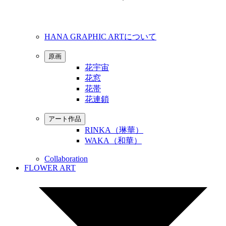
HANA GRAPHIC ARTについて
原画
花宇宙
花窓
花帯
花連鎖
アート作品
RINKA（琳華）
WAKA（和華）
Collaboration
FLOWER ART