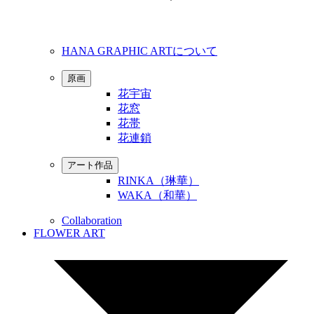
HANA GRAPHIC ARTについて
原画
花宇宙
花窓
花帯
花連鎖
アート作品
RINKA（琳華）
WAKA（和華）
Collaboration
FLOWER ART