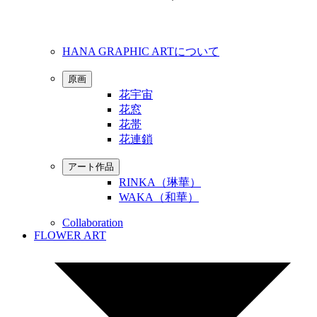
HANA GRAPHIC ARTについて
原画
花宇宙
花窓
花帯
花連鎖
アート作品
RINKA（琳華）
WAKA（和華）
Collaboration
FLOWER ART