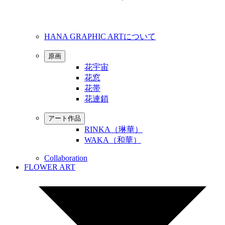
HANA GRAPHIC ARTについて
原画
花宇宙
花窓
花帯
花連鎖
アート作品
RINKA（琳華）
WAKA（和華）
Collaboration
FLOWER ART