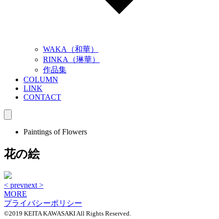
WAKA（和華）
RINKA（琳華）
作品集
COLUMN
LINK
CONTACT
Paintings of Flowers
花の絵
< prev
next >
MORE
プライバシーポリシー
©2019 KEITA KAWASAKI All Rights Reserved.