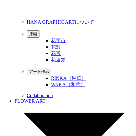
HANA GRAPHIC ARTについて
原画
花宇宙
花窓
花帯
花連鎖
アート作品
RINKA（琳華）
WAKA（和華）
Collaboration
FLOWER ART