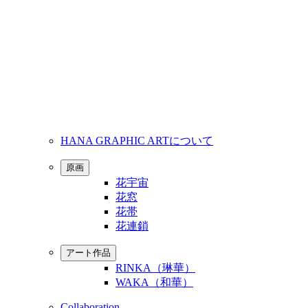
HANA GRAPHIC ARTについて
原画
花宇宙
花窓
花帯
花連鎖
アート作品
RINKA（琳華）
WAKA（和華）
Collaboration