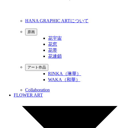
HANA GRAPHIC ARTについて
原画
花宇宙
花窓
花帯
花連鎖
アート作品
RINKA（琳華）
WAKA（和華）
Collaboration
FLOWER ART