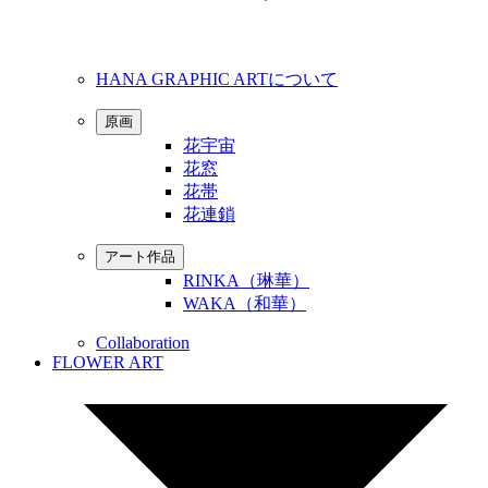
HANA GRAPHIC ARTについて
原画
花宇宙
花窓
花帯
花連鎖
アート作品
RINKA（琳華）
WAKA（和華）
Collaboration
FLOWER ART