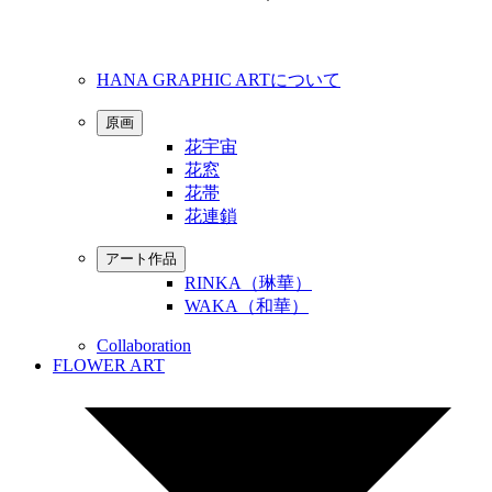
HANA GRAPHIC ARTについて
原画
花宇宙
花窓
花帯
花連鎖
アート作品
RINKA（琳華）
WAKA（和華）
Collaboration
FLOWER ART